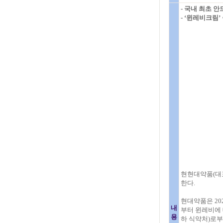
- 국내 최초 
- ‘윈레비크림
현현대약품(대표
한다.
현대약품은 2023
내
부터 윈레비에 
용
하 식약처)로부