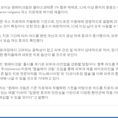
 보이는 윈레비크림은 클라스코테론 1% 함유 제제로, 12세 이상 환자의 중등도
cne vulgaris) 국소 치료제로 허가된 제품이다.
기존 국소 치료제와 차별화된 기전으로, 안드로겐 수용체에 경쟁적으로 결합해 피
 것이 특징이다. 또한 전신 흡수가 제한적이며, 12세 이상 남녀 모두 사용할 수 
치료 기간에 따라 여드름 병변 개선과 피지 생성 억제 효과가 증가했으며, 피부
 보습 개선 효과도 확인됐다.
료과정에서 고려되는 광독성이 없고 피부 건조 및 자극이 상대적으로 적어, 장
한 환자들에게 새로운 치료 옵션이 될 것으로 보인다.
 ‘윈레비크림’ 출시를 계기로 피부과 라인업을 강화할 방침이다. 향후 여드름 
 주사(rosacea) 치료제 ‘엡솔레이 크림’ 도입을 통해 피부과 제품 파이프라인을
기존 탈모 치료 전문의약품 ‘미노페시아정’과 ‘다모다트정·캡슐’을 더해 피부과 
대해 나갈 수 있을 것으로 기대하고 있다.
자는 “윈레비 크림은 기존 치료제와 차별화된 기전을 바탕으로 여드름 치료의 
 있는 제품”이라며 “입증된 효과와 안전성을 기반으로 다양한 환자군에 적용 가
김할 수 있을 것이다”고 말했다.