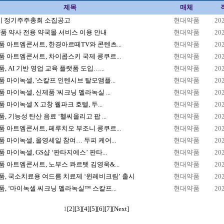
제목
매체
1기 정기주주총회 소집공고
현대약품
20
품 약사 전용 약국몰 서비스 이용 안내
현대약품
20
 아트엠콘서트, 한경아르떼TV와 콘텐츠...
현대약품
20
 아트엠콘서트, 차이콥스키 국제 콩쿠르...
현대약품
20
, AI 기반 영업 교육 플랫폼 도입…...
현대약품
20
 마이녹셀, '스칼프 인텐시브 탈모앰플...
현대약품
20
 마이녹셀, 신제품 '씨크닝 멜라녹실 ...
현대약품
20
 마이녹셀 X 고창 웰파크 호텔, 두...
현대약품
20
, 기능성 탄산 음료 ‘헬씨올리고 팝 ...
현대약품
20
 아트엠콘서트, 페루치오 부조니 콩쿠르...
현대약품
20
 마이녹셀, 올영세일 참여… 두피 케어...
현대약품
20
 마이녹셀, GS샵 ‘판타지에스’ 판타...
현대약품
20
 아트엠콘서트, 노부스 콰르텟 김영욱&...
현대약품
20
, 국소치료용 여드름 치료제 ‘윈레비크림’ 출시
현대약품
20
, ‘마이녹셀 씨크닝 멜라녹실™ 스칼프...
현대약품
20
1
[2]
[3]
[4]
[5]
[6]
[7]
[Next]