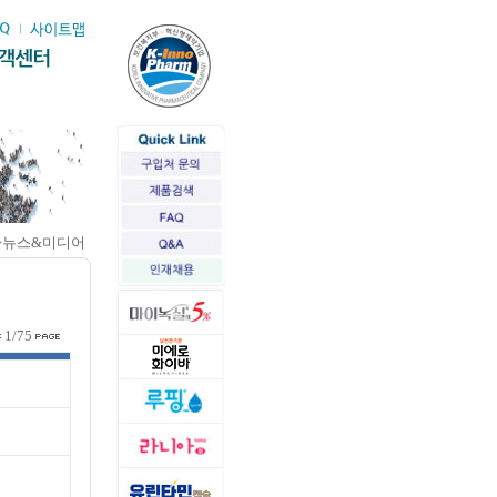
>뉴스&미디어
1/75