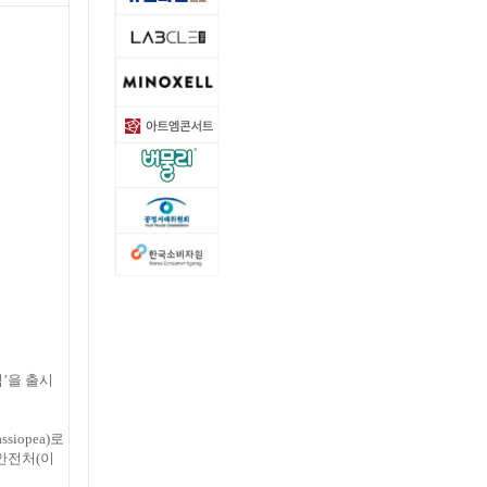
’을 출시
siopea)로
품안전처(이