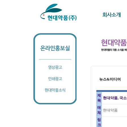
뉴스&미디어
제
현대약품, 국소
목
매
현대약품
체
링
크